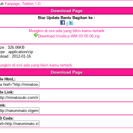
uti
Fanpage
,
Twitter
,
I.G
Download Page
Biar Update Bantu Bagikan ke :
|
Mungkin di sini ada yang bikin kamu tertarik
Download Viselica WM 03 05 06.zip
ize : 326.06KB
pe : application/zip
pload : 2012-01-16
ngkin di sini ada yang bikin kamu tertarik
Download Page
ile HtmL:
le Link:
ink:
B Code: