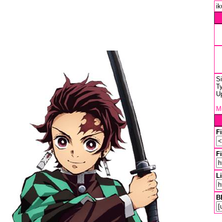
ik
S
Ty
U
Mu
F
Fi
L
B