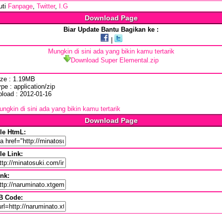
uti
Fanpage
,
Twitter
,
I.G
Download Page
Biar Update Bantu Bagikan ke :
|
Mungkin di sini ada yang bikin kamu tertarik
Download Super Elemental.zip
ize : 1.19MB
pe : application/zip
pload : 2012-01-16
ngkin di sini ada yang bikin kamu tertarik
Download Page
ile HtmL:
le Link:
ink:
B Code: