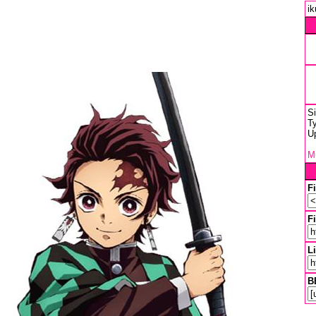
ik
S
Ty
U
Mu
F
Fi
L
B