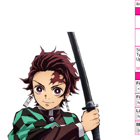
ik
S
Ty
U
Mu
F
Fi
L
B