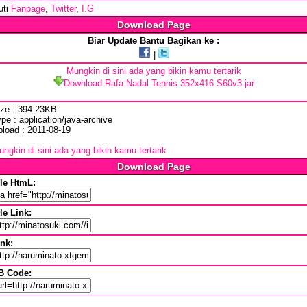
uti
Fanpage
,
Twitter
,
I.G
Download Page
Biar Update Bantu Bagikan ke :
|
Mungkin di sini ada yang bikin kamu tertarik
Download Rafa Nadal Tennis 352x416 S60v3.jar
ize : 394.23KB
pe : application/java-archive
pload : 2011-08-19
ngkin di sini ada yang bikin kamu tertarik
Download Page
ile HtmL:
le Link:
ink:
B Code: