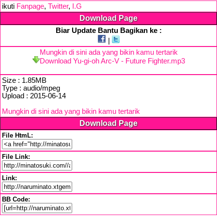
ikuti
Fanpage
,
Twitter
,
I.G
Download Page
Biar Update Bantu Bagikan ke :
|
Mungkin di sini ada yang bikin kamu tertarik
Download Yu-gi-oh Arc-V - Future Fighter.mp3
Size : 1.85MB
Type : audio/mpeg
Upload : 2015-06-14
Mungkin di sini ada yang bikin kamu tertarik
Download Page
File HtmL:
File Link:
Link:
BB Code: