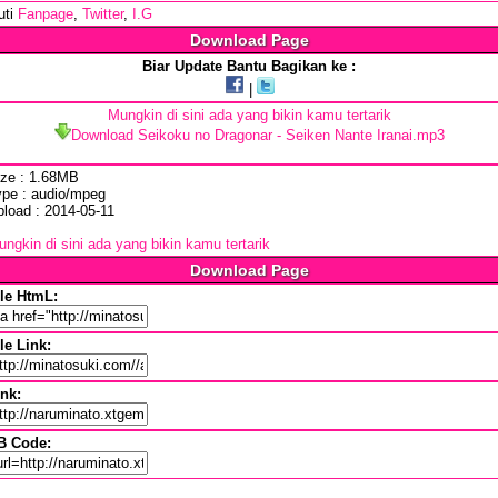
uti
Fanpage
,
Twitter
,
I.G
Download Page
Biar Update Bantu Bagikan ke :
|
Mungkin di sini ada yang bikin kamu tertarik
Download Seikoku no Dragonar - Seiken Nante Iranai.mp3
ize : 1.68MB
ype : audio/mpeg
pload : 2014-05-11
ngkin di sini ada yang bikin kamu tertarik
Download Page
ile HtmL:
le Link:
ink:
B Code: