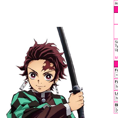
ik
S
T
U
Mu
F
Fi
L
B