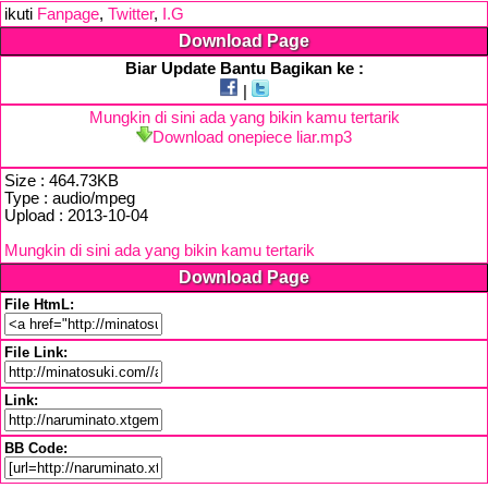
ikuti
Fanpage
,
Twitter
,
I.G
Download Page
Biar Update Bantu Bagikan ke :
|
Mungkin di sini ada yang bikin kamu tertarik
Download onepiece liar.mp3
Size : 464.73KB
Type : audio/mpeg
Upload : 2013-10-04
Mungkin di sini ada yang bikin kamu tertarik
Download Page
File HtmL:
File Link:
Link:
BB Code: