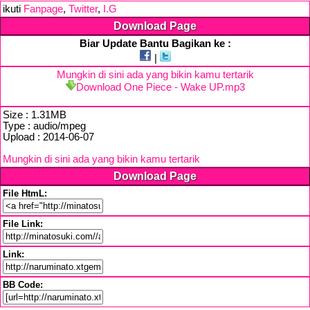
ikuti
Fanpage
,
Twitter
,
I.G
Download Page
Biar Update Bantu Bagikan ke :
|
Mungkin di sini ada yang bikin kamu tertarik
Download One Piece - Wake UP.mp3
Size : 1.31MB
Type : audio/mpeg
Upload : 2014-06-07
Mungkin di sini ada yang bikin kamu tertarik
Download Page
File HtmL:
File Link:
Link:
BB Code: