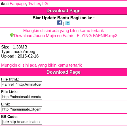
ikuti
Fanpage
,
Twitter
,
I.G
Download Page
Biar Update Bantu Bagikan ke :
|
Mungkin di sini ada yang bikin kamu tertarik
Download Juuou Mujin no Fafnir - FLYING FAFNIR.mp3
Size : 1.38MB
Type : audio/mpeg
Upload : 2015-02-16
Mungkin di sini ada yang bikin kamu tertarik
Download Page
File HtmL:
File Link:
Link:
BB Code: