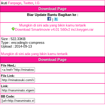
ikuti
Fanpage
,
Twitter
,
I.G
Download Page
Biar Update Bantu Bagikan ke :
|
Mungkin di sini ada yang bikin kamu tertarik
Download Smartmovie v4.01 S60v2 incl.keygen.rar
Size : 522.33KB
Type : encoding/x-compress
Upload : 2014-09-13
Mungkin di sini ada yang bikin kamu tertarik
Download Page
File HtmL:
File Link:
Link:
BB Code: