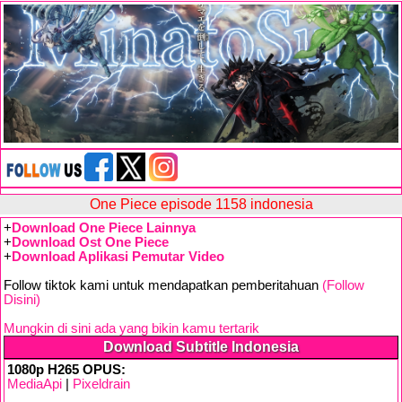
One Piece episode 1158 indonesia
+
Download One Piece Lainnya
+
Download Ost One Piece
+
Download Aplikasi Pemutar Video
Follow tiktok kami untuk mendapatkan pemberitahuan
(Follow
Disini)
Mungkin di sini ada yang bikin kamu tertarik
Download Subtitle Indonesia
1080p H265 OPUS:
MediaApi
|
Pixeldrain