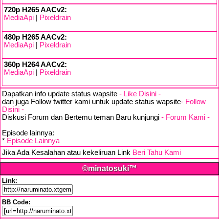
720p H265 AACv2:
MediaApi
|
Pixeldrain
480p H265 AACv2:
MediaApi
|
Pixeldrain
360p H264 AACv2:
MediaApi
|
Pixeldrain
Dapatkan info update status wapsite
- Like Disini -
dan juga Follow twitter kami untuk update status wapsite
- Follow
Disini -
Diskusi Forum dan Bertemu teman Baru kunjungi
- Forum Kami -
Episode lainnya:
*
Episode Lainnya
Jika Ada Kesalahan atau kekeliruan Link
Beri Tahu Kami
©minatosuki™
Link:
BB Code: