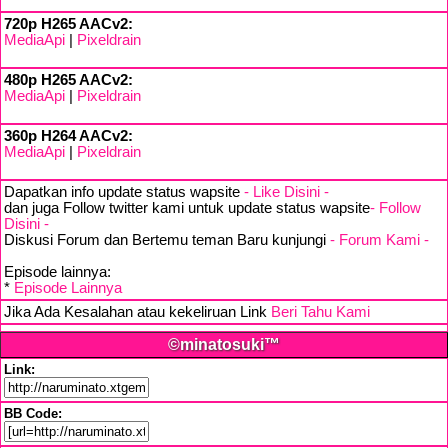
720p H265 AACv2:
MediaApi
|
Pixeldrain
480p H265 AACv2:
MediaApi
|
Pixeldrain
360p H264 AACv2:
MediaApi
|
Pixeldrain
Dapatkan info update status wapsite
- Like Disini -
dan juga Follow twitter kami untuk update status wapsite
- Follow
Disini -
Diskusi Forum dan Bertemu teman Baru kunjungi
- Forum Kami -
Episode lainnya:
*
Episode Lainnya
Jika Ada Kesalahan atau kekeliruan Link
Beri Tahu Kami
©minatosuki™
Link:
BB Code: