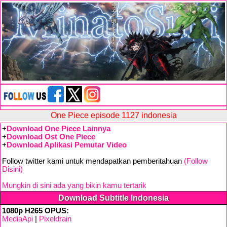
One Piece episode 1127 indonesia
+
Download One Piece Lainnya
+
Download Ost One Piece
+
Download Aplikasi Pemutar Video
Follow twitter kami untuk mendapatkan pemberitahuan
(Follow
Disini)
Mungkin di sini ada yang bikin kamu tertarik
Download Subtitle Indonesia
1080p H265 OPUS:
MediaApi
|
Pixeldrain