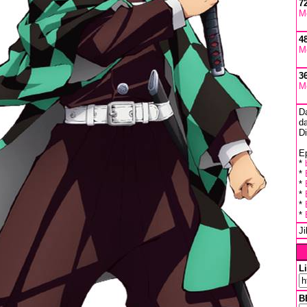
7
M
4
M
3
M
D
da
D
Ep
*
*
*
*
*
*
J
L
B