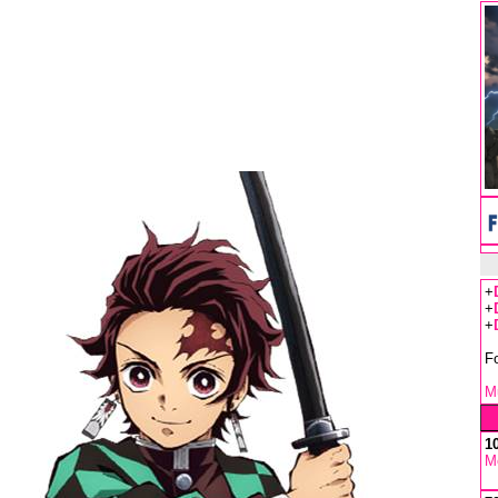
+
+
+
F
Mu
1
M