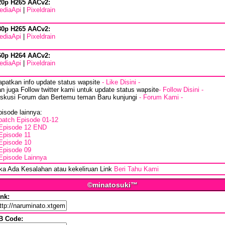
20p H265 AACv2:
ediaApi
|
Pixeldrain
80p H265 AACv2:
ediaApi
|
Pixeldrain
60p H264 AACv2:
ediaApi
|
Pixeldrain
apatkan info update status wapsite
- Like Disini -
n juga Follow twitter kami untuk update status wapsite
- Follow Disini -
iskusi Forum dan Bertemu teman Baru kunjungi
- Forum Kami -
isode lainnya:
batch Episode 01-12
Episode 12 END
Episode 11
Episode 10
Episode 09
Episode Lainnya
ika Ada Kesalahan atau kekeliruan Link
Beri Tahu Kami
©minatosuki™
ink:
B Code: