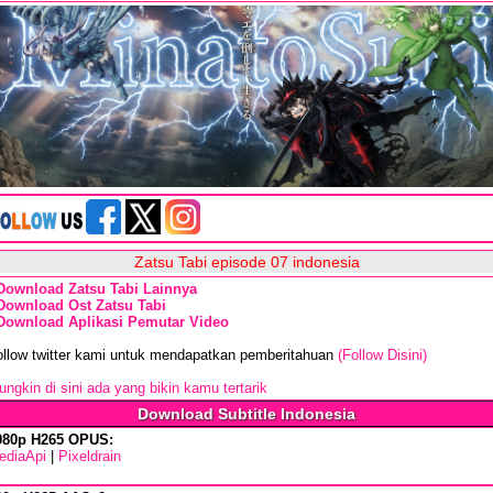
Zatsu Tabi episode 07 indonesia
Download Zatsu Tabi Lainnya
Download Ost Zatsu Tabi
Download Aplikasi Pemutar Video
ollow twitter kami untuk mendapatkan pemberitahuan
(Follow Disini)
ngkin di sini ada yang bikin kamu tertarik
Download Subtitle Indonesia
080p H265 OPUS:
ediaApi
|
Pixeldrain