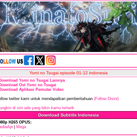
Yomi no Tsugai episode 01-12 indonesia
Download Yomi no Tsugai Lainnya
Download Ost Yomi no Tsugai
Download Aplikasi Pemutar Video
ollow twitter kami untuk mendapatkan pemberitahuan
(Follow Disini)
ngkin di sini ada yang bikin kamu tertarik
Download Subtitle Indonesia
080p H265 OPUS:
ediaApi
|
Mega