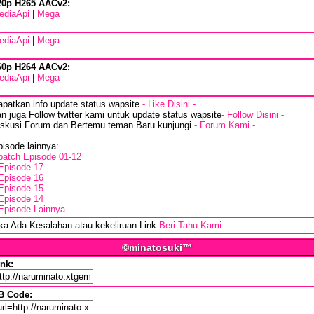
20p H265 AACv2:
ediaApi
|
Mega
ediaApi
|
Mega
60p H264 AACv2:
ediaApi
|
Mega
apatkan info update status wapsite
- Like Disini -
n juga Follow twitter kami untuk update status wapsite
- Follow Disini -
iskusi Forum dan Bertemu teman Baru kunjungi
- Forum Kami -
isode lainnya:
batch Episode 01-12
Episode 17
Episode 16
Episode 15
Episode 14
Episode Lainnya
ika Ada Kesalahan atau kekeliruan Link
Beri Tahu Kami
©minatosuki™
ink:
B Code: