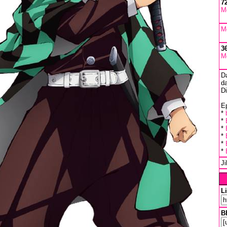
7
M
M
3
M
D
da
D
Ep
*
*
*
*
*
*
J
L
B