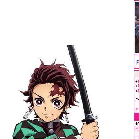
+
+
+
F
Mu
1
M