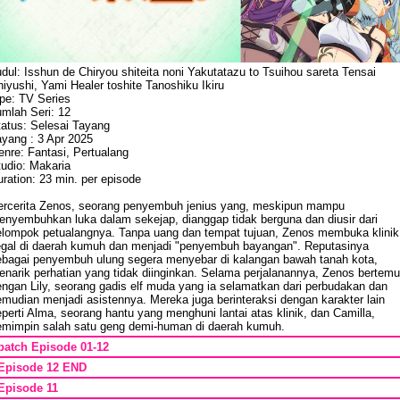
dul: Isshun de Chiryou shiteita noni Yakutatazu to Tsuihou sareta Tensai
iyushi, Yami Healer toshite Tanoshiku Ikiru
ipe: TV Series
umlah Seri: 12
tatus: Selesai Tayang
ayang : 3 Apr 2025
nre: Fantasi, Pertualang
tudio: Makaria
ration: 23 min. per episode
ercerita Zenos, seorang penyembuh jenius yang, meskipun mampu
enyembuhkan luka dalam sekejap, dianggap tidak berguna dan diusir dari
elompok petualangnya. Tanpa uang dan tempat tujuan, Zenos membuka klinik
legal di daerah kumuh dan menjadi "penyembuh bayangan". Reputasinya
ebagai penyembuh ulung segera menyebar di kalangan bawah tanah kota,
narik perhatian yang tidak diinginkan. ​Selama perjalanannya, Zenos bertemu
engan Lily, seorang gadis elf muda yang ia selamatkan dari perbudakan dan
mudian menjadi asistennya. Mereka juga berinteraksi dengan karakter lain
perti Alma, seorang hantu yang menghuni lantai atas klinik, dan Camilla,
emimpin salah satu geng demi-human di daerah kumuh.
batch Episode 01-12
Episode 12 END
Episode 11