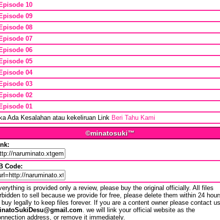
Episode 10
Episode 09
Episode 08
Episode 07
Episode 06
Episode 05
Episode 04
Episode 03
Episode 02
Episode 01
ika Ada Kesalahan atau kekeliruan Link
Beri Tahu Kami
©minatosuki™
ink:
B Code:
erything is provided only a review, please buy the original officially. All files
rbidden to sell because we provide for free, please delete them within 24 hour
 buy legally to keep files forever. If you are a content owner please contact u
inatoSukiDesu@gmail.com
. we will link your official website as the
nnection address, or remove it immediately.