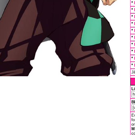
*
*
*
*
*
*
*
*
*
*
J
L
B
Ev
fo
or
M
co