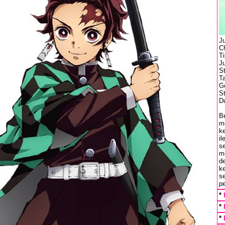
Ju
Ch
T
J
S
T
Ge
S
Du
B
m
k
i
s
me
d
ke
se
p
*
*
*