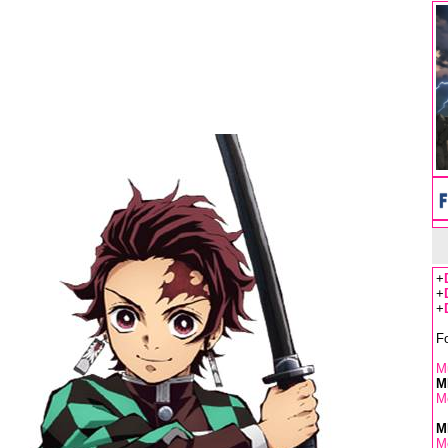
+
+
+
F
Mu
M
M
M
M