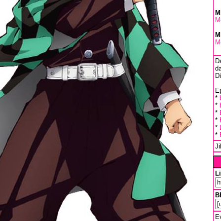
M
M
M
M
D
da
D
Ep
*
*
*
*
*
*
J
L
B
Ev