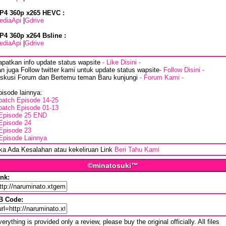
P4 360p x265 HEVC :
ediaApi
|
Gdrive
P4 360p x264 Bsline :
ediaApi
|
Gdrive
apatkan info update status wapsite
- Like Disini -
n juga Follow twitter kami untuk update status wapsite
- Follow Disini -
iskusi Forum dan Bertemu teman Baru kunjungi
- Forum Kami -
isode lainnya:
batch Episode 14-25
batch Episode 01-13
Episode 25 END
Episode 24
Episode 23
Episode Lainnya
ika Ada Kesalahan atau kekeliruan Link
Beri Tahu Kami
©minatosuki™
ink:
B Code:
erything is provided only a review, please buy the original officially. All files