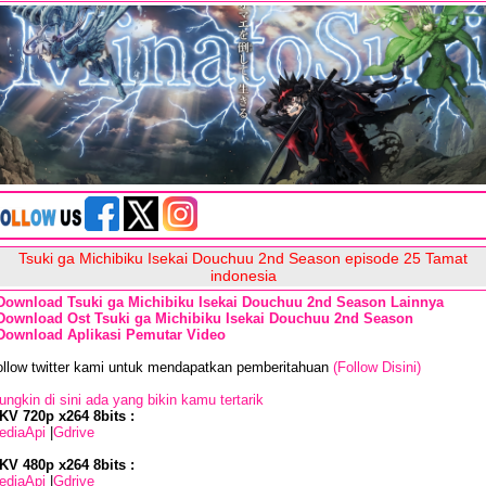
Tsuki ga Michibiku Isekai Douchuu 2nd Season episode 25 Tamat
indonesia
Download Tsuki ga Michibiku Isekai Douchuu 2nd Season Lainnya
Download Ost Tsuki ga Michibiku Isekai Douchuu 2nd Season
Download Aplikasi Pemutar Video
ollow twitter kami untuk mendapatkan pemberitahuan
(Follow Disini)
ngkin di sini ada yang bikin kamu tertarik
KV 720p x264 8bits :
ediaApi
|
Gdrive
KV 480p x264 8bits :
ediaApi
|
Gdrive