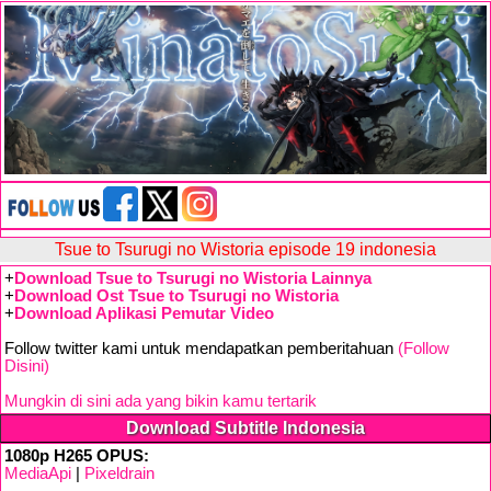
Tsue to Tsurugi no Wistoria episode 19 indonesia
+
Download Tsue to Tsurugi no Wistoria Lainnya
+
Download Ost Tsue to Tsurugi no Wistoria
+
Download Aplikasi Pemutar Video
Follow twitter kami untuk mendapatkan pemberitahuan
(Follow
Disini)
Mungkin di sini ada yang bikin kamu tertarik
Download Subtitle Indonesia
1080p H265 OPUS:
MediaApi
|
Pixeldrain