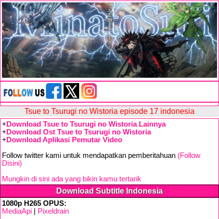
Tsue to Tsurugi no Wistoria episode 17 indonesia
+
Download Tsue to Tsurugi no Wistoria Lainnya
+
Download Ost Tsue to Tsurugi no Wistoria
+
Download Aplikasi Pemutar Video
Follow twitter kami untuk mendapatkan pemberitahuan
(Follow
Disini)
Mungkin di sini ada yang bikin kamu tertarik
Download Subtitle Indonesia
1080p H265 OPUS:
MediaApi
|
Pixeldrain