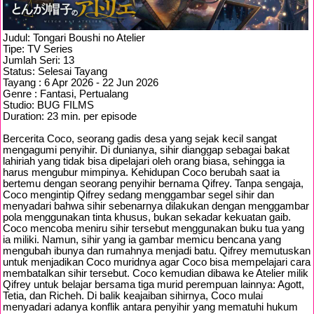
Judul: Tongari Boushi no Atelier
Tipe: TV Series
Jumlah Seri: 13
Status: Selesai Tayang
Tayang : 6 Apr 2026 - 22 Jun 2026
Genre : Fantasi, Pertualang
Studio: BUG FILMS
Duration: 23 min. per episode
Bercerita Coco, seorang gadis desa yang sejak kecil sangat
mengagumi penyihir. Di dunianya, sihir dianggap sebagai bakat
lahiriah yang tidak bisa dipelajari oleh orang biasa, sehingga ia
harus mengubur mimpinya. Kehidupan Coco berubah saat ia
bertemu dengan seorang penyihir bernama Qifrey. Tanpa sengaja,
Coco mengintip Qifrey sedang menggambar segel sihir dan
menyadari bahwa sihir sebenarnya dilakukan dengan menggambar
pola menggunakan tinta khusus, bukan sekadar kekuatan gaib.
Coco mencoba meniru sihir tersebut menggunakan buku tua yang
ia miliki. Namun, sihir yang ia gambar memicu bencana yang
mengubah ibunya dan rumahnya menjadi batu. Qifrey memutuskan
untuk menjadikan Coco muridnya agar Coco bisa mempelajari cara
membatalkan sihir tersebut. Coco kemudian dibawa ke Atelier milik
Qifrey untuk belajar bersama tiga murid perempuan lainnya: Agott,
Tetia, dan Richeh. Di balik keajaiban sihirnya, Coco mulai
menyadari adanya konflik antara penyihir yang mematuhi hukum