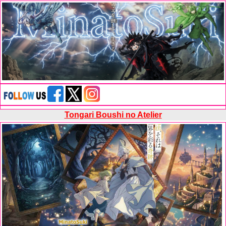
Tongari Boushi no Atelier