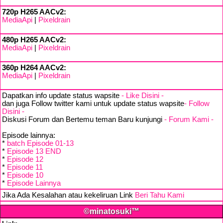
720p H265 AACv2:
MediaApi
|
Pixeldrain
480p H265 AACv2:
MediaApi
|
Pixeldrain
360p H264 AACv2:
MediaApi
|
Pixeldrain
Dapatkan info update status wapsite
- Like Disini -
dan juga Follow twitter kami untuk update status wapsite
- Follow
Disini -
Diskusi Forum dan Bertemu teman Baru kunjungi
- Forum Kami -
Episode lainnya:
*
batch Episode 01-13
*
Episode 13 END
*
Episode 12
*
Episode 11
*
Episode 10
*
Episode Lainnya
Jika Ada Kesalahan atau kekeliruan Link
Beri Tahu Kami
©minatosuki™