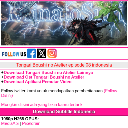
Tongari Boushi no Atelier episode 08 indonesia
+
Download Tongari Boushi no Atelier Lainnya
+
Download Ost Tongari Boushi no Atelier
+
Download Aplikasi Pemutar Video
Follow twitter kami untuk mendapatkan pemberitahuan
(Follow
Disini)
Mungkin di sini ada yang bikin kamu tertarik
Download Subtitle Indonesia
1080p H265 OPUS:
MediaApi
|
Pixeldrain