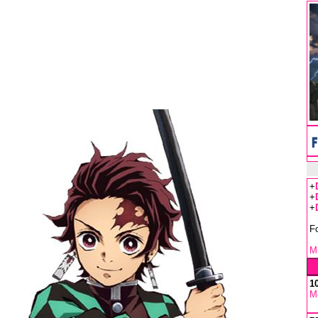
+
+
+
F
Mu
1
M