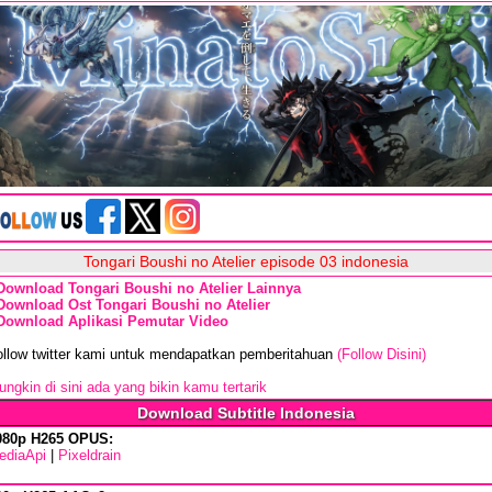
Tongari Boushi no Atelier episode 03 indonesia
Download Tongari Boushi no Atelier Lainnya
Download Ost Tongari Boushi no Atelier
Download Aplikasi Pemutar Video
ollow twitter kami untuk mendapatkan pemberitahuan
(Follow Disini)
ngkin di sini ada yang bikin kamu tertarik
Download Subtitle Indonesia
080p H265 OPUS:
ediaApi
|
Pixeldrain