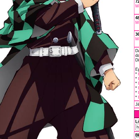
7
M
4
M
3
M
D
da
D
Ep
*
*
*
*
*
*
J
L
B