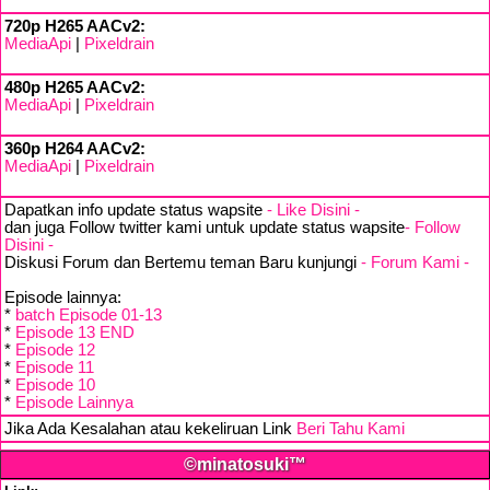
720p H265 AACv2:
MediaApi
|
Pixeldrain
480p H265 AACv2:
MediaApi
|
Pixeldrain
360p H264 AACv2:
MediaApi
|
Pixeldrain
Dapatkan info update status wapsite
- Like Disini -
dan juga Follow twitter kami untuk update status wapsite
- Follow
Disini -
Diskusi Forum dan Bertemu teman Baru kunjungi
- Forum Kami -
Episode lainnya:
*
batch Episode 01-13
*
Episode 13 END
*
Episode 12
*
Episode 11
*
Episode 10
*
Episode Lainnya
Jika Ada Kesalahan atau kekeliruan Link
Beri Tahu Kami
©minatosuki™