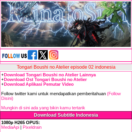
Tongari Boushi no Atelier episode 02 indonesia
+
Download Tongari Boushi no Atelier Lainnya
+
Download Ost Tongari Boushi no Atelier
+
Download Aplikasi Pemutar Video
Follow twitter kami untuk mendapatkan pemberitahuan
(Follow
Disini)
Mungkin di sini ada yang bikin kamu tertarik
Download Subtitle Indonesia
1080p H265 OPUS:
MediaApi
|
Pixeldrain