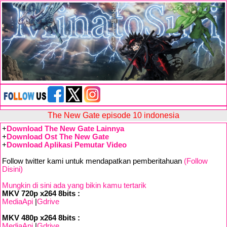
The New Gate episode 10 indonesia
+
Download The New Gate Lainnya
+
Download Ost The New Gate
+
Download Aplikasi Pemutar Video
Follow twitter kami untuk mendapatkan pemberitahuan
(Follow
Disini)
Mungkin di sini ada yang bikin kamu tertarik
MKV 720p x264 8bits :
MediaApi
|
Gdrive
MKV 480p x264 8bits :
MediaApi
|
Gdrive