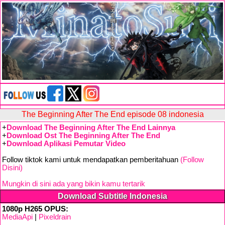
The Beginning After The End episode 08 indonesia
+
Download The Beginning After The End Lainnya
+
Download Ost The Beginning After The End
+
Download Aplikasi Pemutar Video
Follow tiktok kami untuk mendapatkan pemberitahuan
(Follow
Disini)
Mungkin di sini ada yang bikin kamu tertarik
Download Subtitle Indonesia
1080p H265 OPUS:
MediaApi
|
Pixeldrain