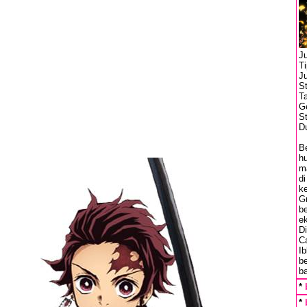
Ju
T
J
S
Ta
Ge
St
Du
B
h
m
di
k
G
b
e
Di
C
Ib
b
b
*
*