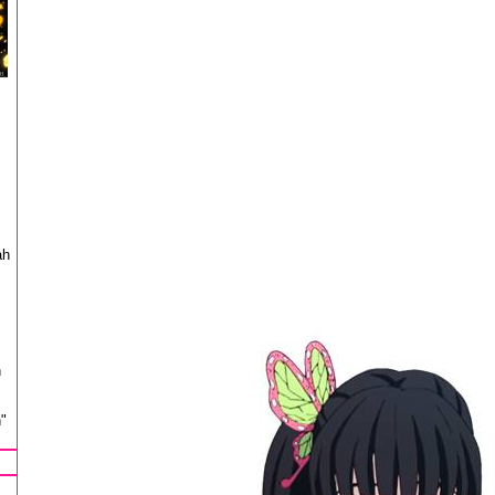
ah
n
"