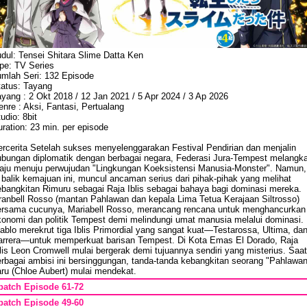
dul: Tensei Shitara Slime Datta Ken
ipe: TV Series
umlah Seri: 132 Episode
tatus: Tayang
yang : 2 Okt 2018 / 12 Jan 2021 / 5 Apr 2024 / 3 Ap 2026
nre : Aksi, Fantasi, Pertualang
udio: 8bit
ration: 23 min. per episode
ercerita Setelah sukses menyelenggarakan Festival Pendirian dan menjalin
ubungan diplomatik dengan berbagai negara, Federasi Jura-Tempest melangk
aju menuju perwujudan "Lingkungan Koeksistensi Manusia-Monster". Namun,
 balik kemajuan ini, muncul ancaman serius dari pihak-pihak yang melihat
ebangkitan Rimuru sebagai Raja Iblis sebagai bahaya bagi dominasi mereka.
ranbell Rosso (mantan Pahlawan dan kepala Lima Tetua Kerajaan Siltrosso)
ersama cucunya, Mariabell Rosso, merancang rencana untuk menghancurkan
konomi dan politik Tempest demi melindungi umat manusia melalui dominasi.
ablo merekrut tiga Iblis Primordial yang sangat kuat—Testarossa, Ultima, da
arrera—untuk memperkuat barisan Tempest. Di Kota Emas El Dorado, Raja
lis Leon Cromwell mulai bergerak demi tujuannya sendiri yang misterius. Saat
erbagai ambisi ini bersinggungan, tanda-tanda kebangkitan seorang "Pahlawan
aru (Chloe Aubert) mulai mendekat.
batch Episode 61-72
batch Episode 49-60