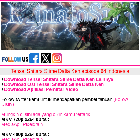
Tensei Shitara Slime Datta Ken episode 64 indonesia
+
Download Tensei Shitara Slime Datta Ken Lainnya
+
Download Ost Tensei Shitara Slime Datta Ken
+
Download Aplikasi Pemutar Video
Follow twitter kami untuk mendapatkan pemberitahuan
(Follow
Disini)
Mungkin di sini ada yang bikin kamu tertarik
MKV 720p x264 8bits :
MediaApi
|
Pixeldrain
MKV 480p x264 8bits :
MediaApi
|
Pixeldrain