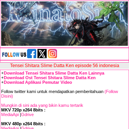
Tensei Shitara Slime Datta Ken episode 56 indonesia
+
Download Tensei Shitara Slime Datta Ken Lainnya
+
Download Ost Tensei Shitara Slime Datta Ken
+
Download Aplikasi Pemutar Video
Follow twitter kami untuk mendapatkan pemberitahuan
(Follow
Disini)
Mungkin di sini ada yang bikin kamu tertarik
MKV 720p x264 8bits :
MediaApi
|
Gdrive
MKV 480p x264 8bits :
MediaApi
|
Gdrive