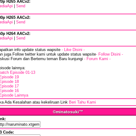
20p H265 AACv2:
ediaApi
|
Send
80p H265 AACv2:
ediaApi
|
Send
60p H264 AACv2:
ediaApi
|
Send
apatkan info update status wapsite
- Like Disini -
n juga Follow twitter kami untuk update status wapsite
- Follow Disini -
iskusi Forum dan Bertemu teman Baru kunjungi
- Forum Kami -
isode lainnya:
batch Episode 01-13
Episode 19
Episode 18
Episode 17
Episode 16
Episode Lainnya
ika Ada Kesalahan atau kekeliruan Link
Beri Tahu Kami
©minatosuki™
ink:
B Code: