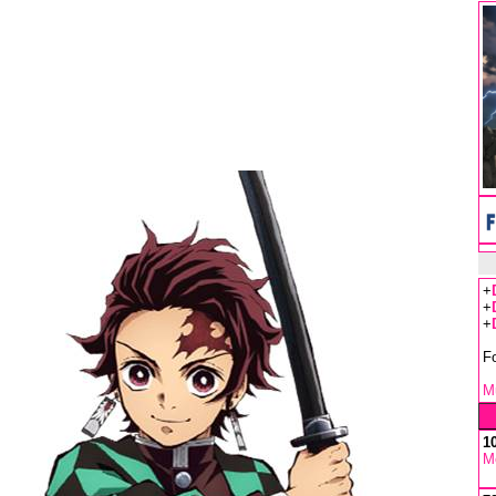
+
+
+
F
Mu
1
M