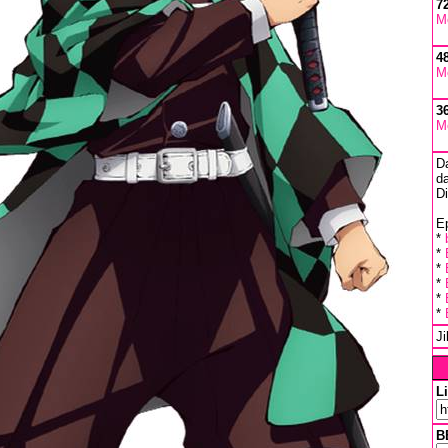
7
M
4
M
3
M
D
da
D
Ep
*
*
*
*
*
*
J
L
B