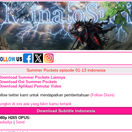
Summer Pockets episode 01-13 indonesia
Download Summer Pockets Lainnya
Download Ost Summer Pockets
Download Aplikasi Pemutar Video
ollow twitter kami untuk mendapatkan pemberitahuan
(Follow Disini)
ngkin di sini ada yang bikin kamu tertarik
Download Subtitle Indonesia
080p H265 OPUS:
ediaApi
|
Send