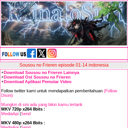
Sousou no Frieren episode 01-14 indonesia
+
Download Sousou no Frieren Lainnya
+
Download Ost Sousou no Frieren
+
Download Aplikasi Pemutar Video
Follow twitter kami untuk mendapatkan pemberitahuan
(Follow
Disini)
Mungkin di sini ada yang bikin kamu tertarik
MKV 720p x264 8bits :
MediaApi
|
Send
MKV 480p x264 8bits :
MediaApi
|
Send