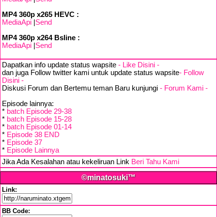
MP4 360p x265 HEVC :
MediaApi
|
Send
MP4 360p x264 Bsline :
MediaApi
|
Send
Dapatkan info update status wapsite
- Like Disini -
dan juga Follow twitter kami untuk update status wapsite
- Follow
Disini -
Diskusi Forum dan Bertemu teman Baru kunjungi
- Forum Kami -
Episode lainnya:
*
batch Episode 29-38
*
batch Episode 15-28
*
batch Episode 01-14
*
Episode 38 END
*
Episode 37
*
Episode Lainnya
Jika Ada Kesalahan atau kekeliruan Link
Beri Tahu Kami
©minatosuki™
Link:
BB Code: