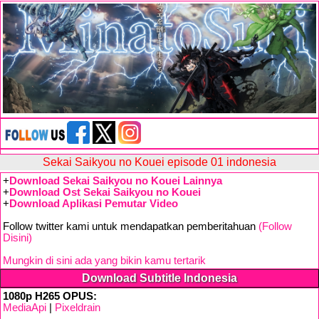
Sekai Saikyou no Kouei episode 01 indonesia
+
Download Sekai Saikyou no Kouei Lainnya
+
Download Ost Sekai Saikyou no Kouei
+
Download Aplikasi Pemutar Video
Follow twitter kami untuk mendapatkan pemberitahuan
(Follow
Disini)
Mungkin di sini ada yang bikin kamu tertarik
Download Subtitle Indonesia
1080p H265 OPUS:
MediaApi
|
Pixeldrain