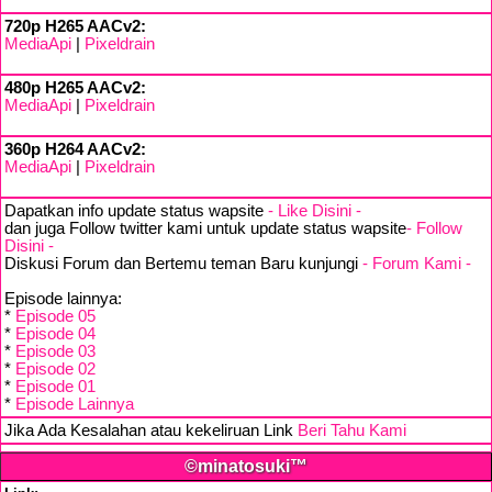
720p H265 AACv2:
MediaApi
|
Pixeldrain
480p H265 AACv2:
MediaApi
|
Pixeldrain
360p H264 AACv2:
MediaApi
|
Pixeldrain
Dapatkan info update status wapsite
- Like Disini -
dan juga Follow twitter kami untuk update status wapsite
- Follow
Disini -
Diskusi Forum dan Bertemu teman Baru kunjungi
- Forum Kami -
Episode lainnya:
*
Episode 05
*
Episode 04
*
Episode 03
*
Episode 02
*
Episode 01
*
Episode Lainnya
Jika Ada Kesalahan atau kekeliruan Link
Beri Tahu Kami
©minatosuki™