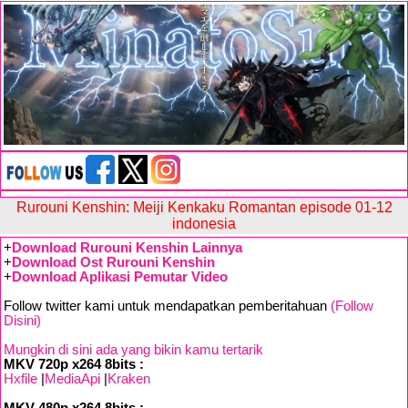
Rurouni Kenshin: Meiji Kenkaku Romantan episode 01-12
indonesia
+
Download Rurouni Kenshin Lainnya
+
Download Ost Rurouni Kenshin
+
Download Aplikasi Pemutar Video
Follow twitter kami untuk mendapatkan pemberitahuan
(Follow
Disini)
Mungkin di sini ada yang bikin kamu tertarik
MKV 720p x264 8bits :
Hxfile
|
MediaApi
|
Kraken