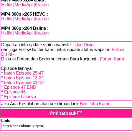
MKV 480p x264 8bits :
Hxfile
|
MediaApi
|
Kraken
MP4 360p x265 HEVC :
Hxfile
|
MediaApi
|
Kraken
MP4 360p x264 Bsline :
Hxfile
|
MediaApi
|
Kraken
Dapatkan info update status wapsite
- Like Disini -
dan juga Follow twitter kami untuk update status wapsite
- Follow
Disini -
Diskusi Forum dan Bertemu teman Baru kunjungi
- Forum Kami -
Episode lainnya:
*
batch Episode 25-47
*
batch Episode 13-24
*
batch Episode 01-12
*
Episode 47 END
*
Episode 46
*
Episode Lainnya
Jika Ada Kesalahan atau kekeliruan Link
Beri Tahu Kami
©minatosuki™
Link: