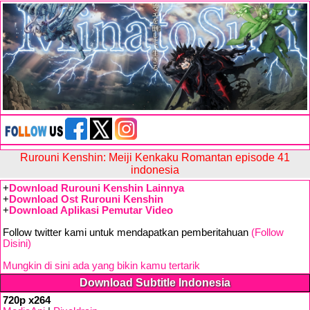
Rurouni Kenshin: Meiji Kenkaku Romantan episode 41
indonesia
+
Download Rurouni Kenshin Lainnya
+
Download Ost Rurouni Kenshin
+
Download Aplikasi Pemutar Video
Follow twitter kami untuk mendapatkan pemberitahuan
(Follow
Disini)
Mungkin di sini ada yang bikin kamu tertarik
Download Subtitle Indonesia
720p x264