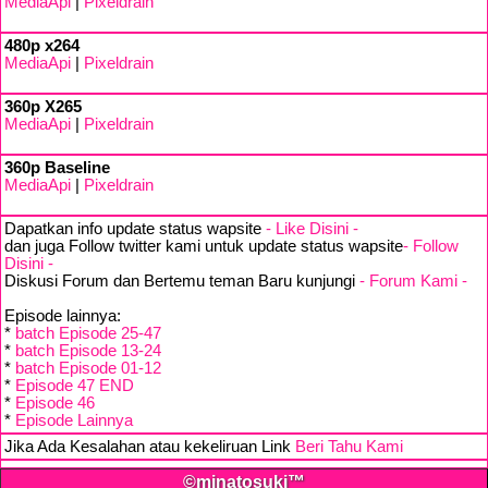
MediaApi
|
Pixeldrain
480p x264
MediaApi
|
Pixeldrain
360p X265
MediaApi
|
Pixeldrain
360p Baseline
MediaApi
|
Pixeldrain
Dapatkan info update status wapsite
- Like Disini -
dan juga Follow twitter kami untuk update status wapsite
- Follow
Disini -
Diskusi Forum dan Bertemu teman Baru kunjungi
- Forum Kami -
Episode lainnya:
*
batch Episode 25-47
*
batch Episode 13-24
*
batch Episode 01-12
*
Episode 47 END
*
Episode 46
*
Episode Lainnya
Jika Ada Kesalahan atau kekeliruan Link
Beri Tahu Kami
©minatosuki™