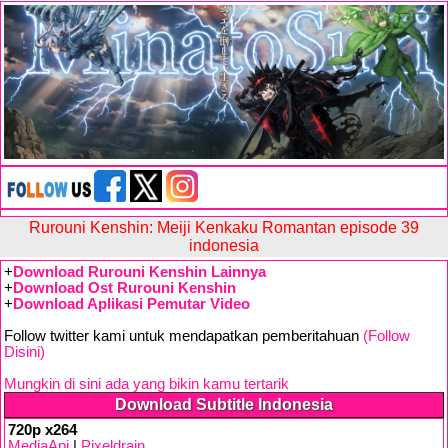
Rurouni Kenshin: Meiji Kenkaku Romantan episode 39
indonesia
+
Download Rurouni Kenshin Lainnya
+
Download Ost Rurouni Kenshin
+
Download Aplikasi Pemutar Video
Follow twitter kami untuk mendapatkan pemberitahuan
(Follow
Disini)
Mungkin di sini ada yang bikin kamu tertarik
Download Subtitle Indonesia
720p x264
MediaApi
|
Pixeldrain