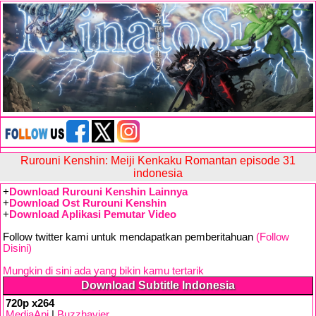
Rurouni Kenshin: Meiji Kenkaku Romantan episode 31
indonesia
+
Download Rurouni Kenshin Lainnya
+
Download Ost Rurouni Kenshin
+
Download Aplikasi Pemutar Video
Follow twitter kami untuk mendapatkan pemberitahuan
(Follow
Disini)
Mungkin di sini ada yang bikin kamu tertarik
Download Subtitle Indonesia
720p x264
MediaApi
|
Buzzhavier