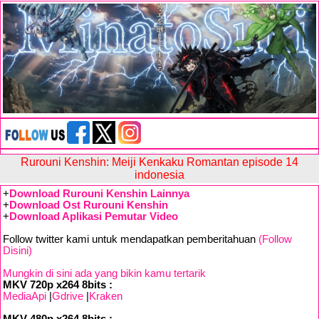
Rurouni Kenshin: Meiji Kenkaku Romantan episode 14
indonesia
+
Download Rurouni Kenshin Lainnya
+
Download Ost Rurouni Kenshin
+
Download Aplikasi Pemutar Video
Follow twitter kami untuk mendapatkan pemberitahuan
(Follow
Disini)
Mungkin di sini ada yang bikin kamu tertarik
MKV 720p x264 8bits :
MediaApi
|
Gdrive
|
Kraken