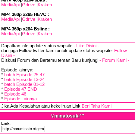
MKV 480p x264 8bits :
MediaApi
|
Gdrive
|
Kraken
MP4 360p x265 HEVC :
MediaApi
|
Gdrive
|
Kraken
MP4 360p x264 Bsline :
MediaApi
|
Gdrive
|
Kraken
Dapatkan info update status wapsite
- Like Disini -
dan juga Follow twitter kami untuk update status wapsite
- Follow
Disini -
Diskusi Forum dan Bertemu teman Baru kunjungi
- Forum Kami -
Episode lainnya:
*
batch Episode 25-47
*
batch Episode 13-24
*
batch Episode 01-12
*
Episode 47 END
*
Episode 46
*
Episode Lainnya
Jika Ada Kesalahan atau kekeliruan Link
Beri Tahu Kami
©minatosuki™
Link: