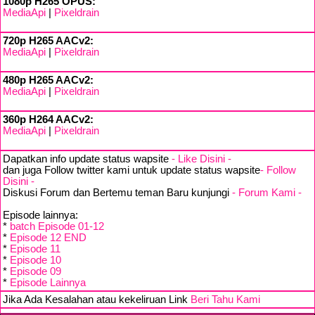
1080p H265 OPUS:
MediaApi
|
Pixeldrain
720p H265 AACv2:
MediaApi
|
Pixeldrain
480p H265 AACv2:
MediaApi
|
Pixeldrain
360p H264 AACv2:
MediaApi
|
Pixeldrain
Dapatkan info update status wapsite
- Like Disini -
dan juga Follow twitter kami untuk update status wapsite
- Follow
Disini -
Diskusi Forum dan Bertemu teman Baru kunjungi
- Forum Kami -
Episode lainnya:
*
batch Episode 01-12
*
Episode 12 END
*
Episode 11
*
Episode 10
*
Episode 09
*
Episode Lainnya
Jika Ada Kesalahan atau kekeliruan Link
Beri Tahu Kami