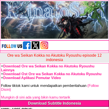
Ore wa Seikan Kokka no Akutoku Ryoushu episode 12
indonesia
+
Download Ore wa Seikan Kokka no Akutoku Ryoushu
Lainnya
+
Download Ost Ore wa Seikan Kokka no Akutoku Ryoushu
+
Download Aplikasi Pemutar Video
Follow tiktok kami untuk mendapatkan pemberitahuan
(Follow
Disini)
Mungkin di sini ada yang bikin kamu tertarik
Download Subtitle Indonesia