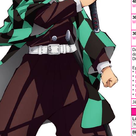
4
M
3
M
3
M
D
da
D
Ep
*
*
*
*
*
*
J
L
B