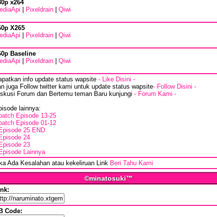
80p x264
ediaApi
|
Pixeldrain
|
Qiwi
60p X265
ediaApi
|
Pixeldrain
|
Qiwi
60p Baseline
ediaApi
|
Pixeldrain
|
Qiwi
apatkan info update status wapsite
- Like Disini -
n juga Follow twitter kami untuk update status wapsite
- Follow Disini -
iskusi Forum dan Bertemu teman Baru kunjungi
- Forum Kami -
isode lainnya:
batch Episode 13-25
batch Episode 01-12
Episode 25 END
Episode 24
Episode 23
Episode Lainnya
ika Ada Kesalahan atau kekeliruan Link
Beri Tahu Kami
©minatosuki™
ink:
B Code: