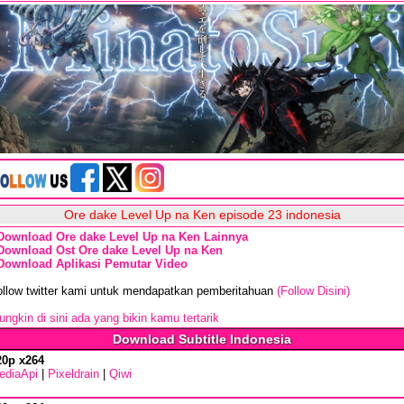
Ore dake Level Up na Ken episode 23 indonesia
Download Ore dake Level Up na Ken Lainnya
Download Ost Ore dake Level Up na Ken
Download Aplikasi Pemutar Video
ollow twitter kami untuk mendapatkan pemberitahuan
(Follow Disini)
ngkin di sini ada yang bikin kamu tertarik
Download Subtitle Indonesia
20p x264
ediaApi
|
Pixeldrain
|
Qiwi