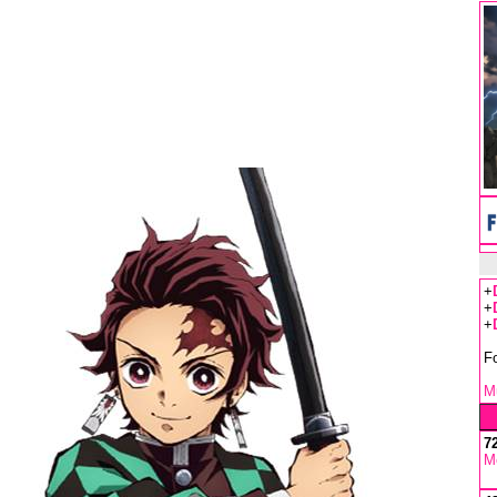
+
+
+
F
Mu
7
M