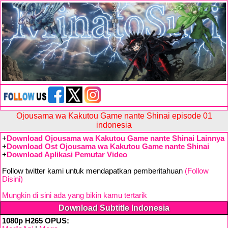
Ojousama wa Kakutou Game nante Shinai episode 01
indonesia
+
Download Ojousama wa Kakutou Game nante Shinai Lainnya
+
Download Ost Ojousama wa Kakutou Game nante Shinai
+
Download Aplikasi Pemutar Video
Follow twitter kami untuk mendapatkan pemberitahuan
(Follow
Disini)
Mungkin di sini ada yang bikin kamu tertarik
Download Subtitle Indonesia
1080p H265 OPUS: