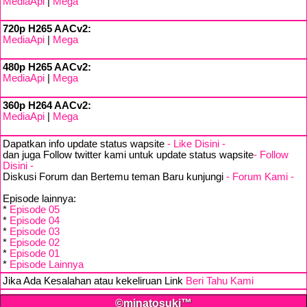
MediaApi
|
Mega
720p H265 AACv2:
MediaApi
|
Mega
480p H265 AACv2:
MediaApi
|
Mega
360p H264 AACv2:
MediaApi
|
Mega
Dapatkan info update status wapsite
- Like Disini -
dan juga Follow twitter kami untuk update status wapsite
- Follow
Disini -
Diskusi Forum dan Bertemu teman Baru kunjungi
- Forum Kami -
Episode lainnya:
*
Episode 05
*
Episode 04
*
Episode 03
*
Episode 02
*
Episode 01
*
Episode Lainnya
Jika Ada Kesalahan atau kekeliruan Link
Beri Tahu Kami
©minatosuki™