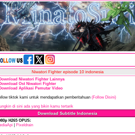
Niwatori Fighter episode 10 indonesia
Download Niwatori Fighter Lainnya
Download Ost Niwatori Fighter
Download Aplikasi Pemutar Video
ollow tiktok kami untuk mendapatkan pemberitahuan
(Follow Disini)
ngkin di sini ada yang bikin kamu tertarik
Download Subtitle Indonesia
080p H265 OPUS:
ediaApi
|
Pixeldrain