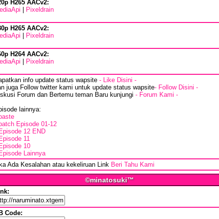
20p H265 AACv2:
ediaApi
|
Pixeldrain
80p H265 AACv2:
ediaApi
|
Pixeldrain
60p H264 AACv2:
ediaApi
|
Pixeldrain
apatkan info update status wapsite
- Like Disini -
n juga Follow twitter kami untuk update status wapsite
- Follow Disini -
iskusi Forum dan Bertemu teman Baru kunjungi
- Forum Kami -
isode lainnya:
paste
batch Episode 01-12
Episode 12 END
Episode 11
Episode 10
Episode Lainnya
ika Ada Kesalahan atau kekeliruan Link
Beri Tahu Kami
©minatosuki™
ink:
B Code: