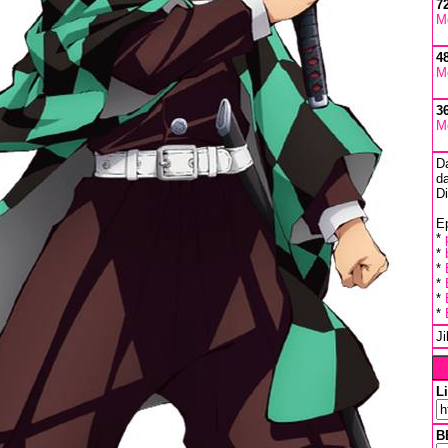
7
M
4
M
3
M
D
da
D
Ep
*
*
*
*
*
*
J
L
B