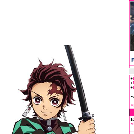
+
+
+
F
Mu
1
M