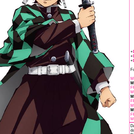
+
+
+
F
Mu
M
F
Mu
M
F
Mu
M
F
Mu
D
da