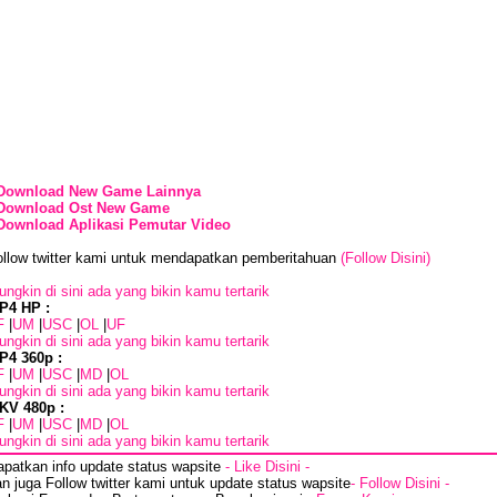
Download New Game Lainnya
Download Ost New Game
Download Aplikasi Pemutar Video
ollow twitter kami untuk mendapatkan pemberitahuan
(Follow Disini)
ngkin di sini ada yang bikin kamu tertarik
P4 HP :
F
|
UM
|
USC
|
OL
|
UF
ngkin di sini ada yang bikin kamu tertarik
P4 360p :
F
|
UM
|
USC
|
MD
|
OL
ngkin di sini ada yang bikin kamu tertarik
KV 480p :
F
|
UM
|
USC
|
MD
|
OL
ngkin di sini ada yang bikin kamu tertarik
apatkan info update status wapsite
- Like Disini -
n juga Follow twitter kami untuk update status wapsite
- Follow Disini -