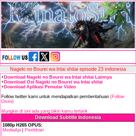
Nageki no Bourei wa Intai shitai episode 23 indonesia
+
Download Nageki no Bourei wa Intai shitai Lainnya
+
Download Ost Nageki no Bourei wa Intai shitai
+
Download Aplikasi Pemutar Video
Follow twitter kami untuk mendapatkan pemberitahuan
(Follow
Disini)
Mungkin di sini ada yang bikin kamu tertarik
Download Subtitle Indonesia
1080p H265 OPUS:
MediaApi
|
Pixeldrain