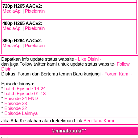
720p H265 AACv2:
MediaApi
|
Pixeldrain
480p H265 AACv2:
MediaApi
|
Pixeldrain
360p H264 AACv2:
MediaApi
|
Pixeldrain
Dapatkan info update status wapsite
- Like Disini -
dan juga Follow twitter kami untuk update status wapsite
- Follow
Disini -
Diskusi Forum dan Bertemu teman Baru kunjungi
- Forum Kami -
Episode lainnya:
*
batch Episode 14-24
*
batch Episode 01-13
*
Episode 24 END
*
Episode 23
*
Episode 22
*
Episode Lainnya
Jika Ada Kesalahan atau kekeliruan Link
Beri Tahu Kami
©minatosuki™