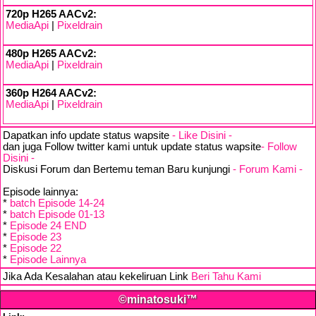
720p H265 AACv2:
MediaApi
|
Pixeldrain
480p H265 AACv2:
MediaApi
|
Pixeldrain
360p H264 AACv2:
MediaApi
|
Pixeldrain
Dapatkan info update status wapsite
- Like Disini -
dan juga Follow twitter kami untuk update status wapsite
- Follow
Disini -
Diskusi Forum dan Bertemu teman Baru kunjungi
- Forum Kami -
Episode lainnya:
*
batch Episode 14-24
*
batch Episode 01-13
*
Episode 24 END
*
Episode 23
*
Episode 22
*
Episode Lainnya
Jika Ada Kesalahan atau kekeliruan Link
Beri Tahu Kami
©minatosuki™