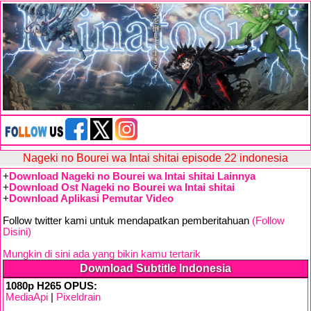
Nageki no Bourei wa Intai shitai episode 22 indonesia
+
Download Nageki no Bourei wa Intai shitai Lainnya
+
Download Ost Nageki no Bourei wa Intai shitai
+
Download Aplikasi Pemutar Video
Follow twitter kami untuk mendapatkan pemberitahuan
(Follow
Disini)
Mungkin di sini ada yang bikin kamu tertarik
Download Subtitle Indonesia
1080p H265 OPUS:
MediaApi
|
Pixeldrain