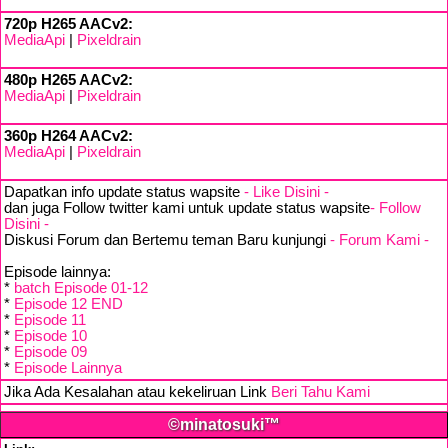
720p H265 AACv2:
MediaApi
|
Pixeldrain
480p H265 AACv2:
MediaApi
|
Pixeldrain
360p H264 AACv2:
MediaApi
|
Pixeldrain
Dapatkan info update status wapsite
- Like Disini -
dan juga Follow twitter kami untuk update status wapsite
- Follow
Disini -
Diskusi Forum dan Bertemu teman Baru kunjungi
- Forum Kami -
Episode lainnya:
*
batch Episode 01-12
*
Episode 12 END
*
Episode 11
*
Episode 10
*
Episode 09
*
Episode Lainnya
Jika Ada Kesalahan atau kekeliruan Link
Beri Tahu Kami
©minatosuki™