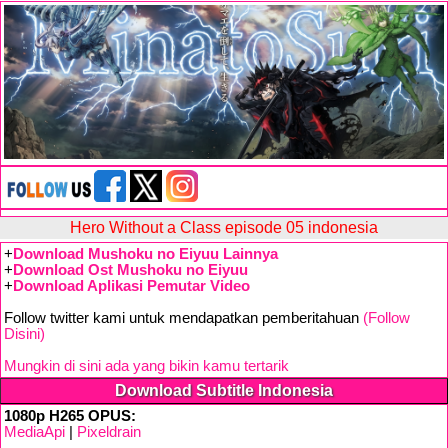
Hero Without a Class episode 05 indonesia
+
Download Mushoku no Eiyuu Lainnya
+
Download Ost Mushoku no Eiyuu
+
Download Aplikasi Pemutar Video
Follow twitter kami untuk mendapatkan pemberitahuan
(Follow
Disini)
Mungkin di sini ada yang bikin kamu tertarik
Download Subtitle Indonesia
1080p H265 OPUS:
MediaApi
|
Pixeldrain