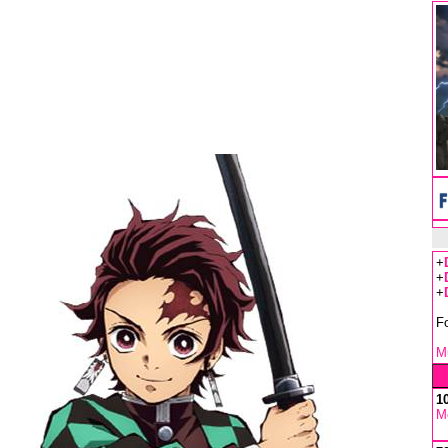
+
+
+
F
Mu
1
M