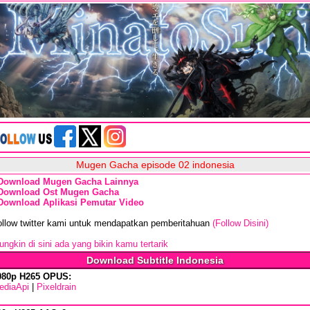
Mugen Gacha episode 02 indonesia
Download Mugen Gacha Lainnya
Download Ost Mugen Gacha
Download Aplikasi Pemutar Video
ollow twitter kami untuk mendapatkan pemberitahuan
(Follow Disini)
ngkin di sini ada yang bikin kamu tertarik
Download Subtitle Indonesia
080p H265 OPUS:
ediaApi
|
Pixeldrain