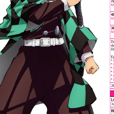
7
M
4
M
3
M
D
da
D
Ep
*
*
*
*
*
*
J
L
B