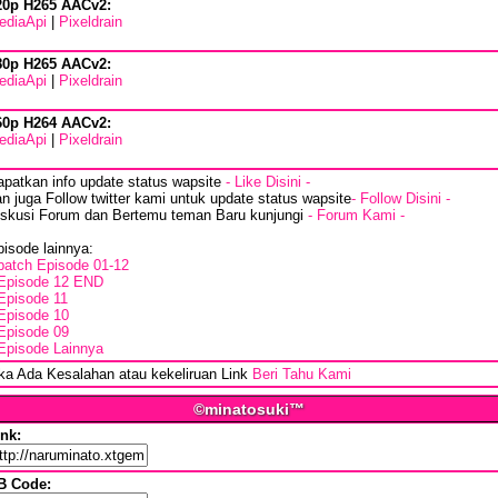
20p H265 AACv2:
ediaApi
|
Pixeldrain
80p H265 AACv2:
ediaApi
|
Pixeldrain
60p H264 AACv2:
ediaApi
|
Pixeldrain
apatkan info update status wapsite
- Like Disini -
n juga Follow twitter kami untuk update status wapsite
- Follow Disini -
iskusi Forum dan Bertemu teman Baru kunjungi
- Forum Kami -
isode lainnya:
batch Episode 01-12
Episode 12 END
Episode 11
Episode 10
Episode 09
Episode Lainnya
ika Ada Kesalahan atau kekeliruan Link
Beri Tahu Kami
©minatosuki™
ink:
B Code: