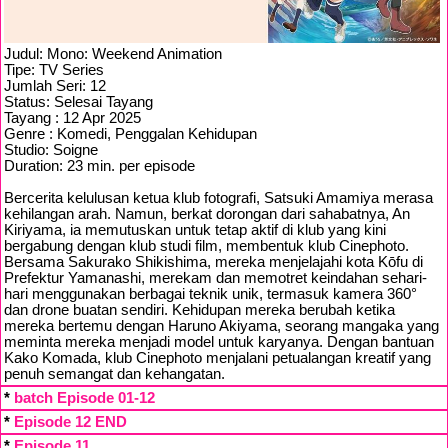
Judul: Mono: Weekend Animation
Tipe: TV Series
Jumlah Seri: 12
Status: Selesai Tayang
Tayang : 12 Apr 2025
Genre : Komedi, Penggalan Kehidupan
Studio: Soigne
Duration: 23 min. per episode
Bercerita kelulusan ketua klub fotografi, Satsuki Amamiya merasa
kehilangan arah. Namun, berkat dorongan dari sahabatnya, An
Kiriyama, ia memutuskan untuk tetap aktif di klub yang kini
bergabung dengan klub studi film, membentuk klub Cinephoto.
Bersama Sakurako Shikishima, mereka menjelajahi kota Kōfu di
Prefektur Yamanashi, merekam dan memotret keindahan sehari-
hari menggunakan berbagai teknik unik, termasuk kamera 360°
dan drone buatan sendiri. Kehidupan mereka berubah ketika
mereka bertemu dengan Haruno Akiyama, seorang mangaka yang
meminta mereka menjadi model untuk karyanya. Dengan bantuan
Kako Komada, klub Cinephoto menjalani petualangan kreatif yang
penuh semangat dan kehangatan.
*
batch Episode 01-12
*
Episode 12 END
*
Episode 11