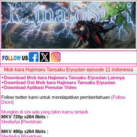
Mob kara Hajimaru Tansaku Eiyuutan episode 11 indonesia
+
Download Mob kara Hajimaru Tansaku Eiyuutan Lainnya
+
Download Ost Mob kara Hajimaru Tansaku Eiyuutan
+
Download Aplikasi Pemutar Video
Follow twitter kami untuk mendapatkan pemberitahuan
(Follow
Disini)
Mungkin di sini ada yang bikin kamu tertarik
MKV 720p x264 8bits :
MediaApi
|
Pixeldrain
MKV 480p x264 8bits :
MediaApi
|
Pixeldrain