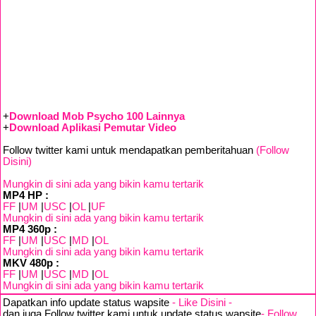
+
Download Mob Psycho 100 Lainnya
+
Download Aplikasi Pemutar Video
Follow twitter kami untuk mendapatkan pemberitahuan
(Follow
Disini)
Mungkin di sini ada yang bikin kamu tertarik
MP4 HP :
FF
|
UM
|
USC
|
OL
|
UF
Mungkin di sini ada yang bikin kamu tertarik
MP4 360p :
FF
|
UM
|
USC
|
MD
|
OL
Mungkin di sini ada yang bikin kamu tertarik
MKV 480p :
FF
|
UM
|
USC
|
MD
|
OL
Mungkin di sini ada yang bikin kamu tertarik
Dapatkan info update status wapsite
- Like Disini -
dan juga Follow twitter kami untuk update status wapsite
- Follow