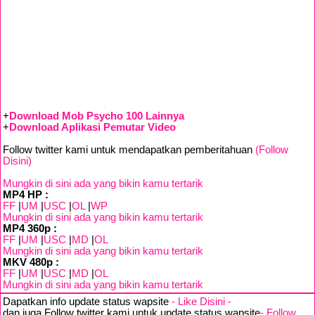
+
Download Mob Psycho 100 Lainnya
+
Download Aplikasi Pemutar Video
Follow twitter kami untuk mendapatkan pemberitahuan
(Follow
Disini)
Mungkin di sini ada yang bikin kamu tertarik
MP4 HP :
FF
|
UM
|
USC
|
OL
|
WP
Mungkin di sini ada yang bikin kamu tertarik
MP4 360p :
FF
|
UM
|
USC
|
MD
|
OL
Mungkin di sini ada yang bikin kamu tertarik
MKV 480p :
FF
|
UM
|
USC
|
MD
|
OL
Mungkin di sini ada yang bikin kamu tertarik
Dapatkan info update status wapsite
- Like Disini -
dan juga Follow twitter kami untuk update status wapsite
- Follow