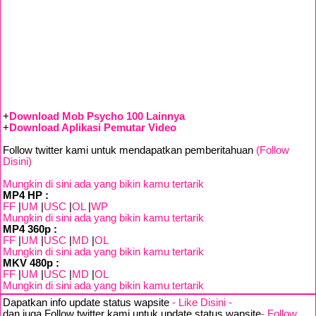
+
Download Mob Psycho 100 Lainnya
+
Download Aplikasi Pemutar Video
Follow twitter kami untuk mendapatkan pemberitahuan
(Follow
Disini)
Mungkin di sini ada yang bikin kamu tertarik
MP4 HP :
FF
|
UM
|
USC
|
OL
|
WP
Mungkin di sini ada yang bikin kamu tertarik
MP4 360p :
FF
|
UM
|
USC
|
MD
|
OL
Mungkin di sini ada yang bikin kamu tertarik
MKV 480p :
FF
|
UM
|
USC
|
MD
|
OL
Mungkin di sini ada yang bikin kamu tertarik
Dapatkan info update status wapsite
- Like Disini -
dan juga Follow twitter kami untuk update status wapsite
- Follow