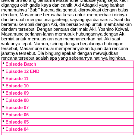
Bercerita seorang bernama Masamune Makabe yang sejak kecil
diganggu oleh gadis kaya dan cantik, Aki Adagaki yang bahkan
menamainya “Babi” karena dia gendut. diprovokasi dengan balas
dendam, Masamune berusaha keras untuk memperbaiki dirinya
dan berubah menjadi pria ganteng, sayangnya dia narsis. Saat dia
bertemu kembali dengan Aki, dia bersiap-siap untuk membalaskan
dendam tersebut. Dengan bantuan dari maid Aki, Yoshino Koiwai,
Masamune perlahan-lahan memupuk hubungannya dengan Aki,
berniat untuk memutuskan dan menghancurkan hati Aki saat
waktunya tepat. Namun, seiring dengan berjalannya hubungan
tersebut, Masamune mulai mempertanyakan tujuan dari rencana
jahatnya tersebut. Dia bingung apakah dengan mewujudkan
rencana tersebut adalah apa yang sebenarnya hatinya inginkan.
*
Episode Batch
*
Episode 12 END
*
Episode 11
*
Episode 10
*
Episode 09
*
Episode 08
*
Episode 07
*
Episode 06
*
Episode 05
*
Episode 04