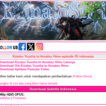
Kizetsu Yuusha to Ansatsu Hime episode 05 indonesia
Download Kizetsu Yuusha to Ansatsu Hime Lainnya
Download Ost Kizetsu Yuusha to Ansatsu Hime
Download Aplikasi Pemutar Video
ollow twitter kami untuk mendapatkan pemberitahuan
(Follow Disini)
ngkin di sini ada yang bikin kamu tertarik
Download Subtitle Indonesia
080p H265 OPUS:
ediaApi
|
Pixeldrain