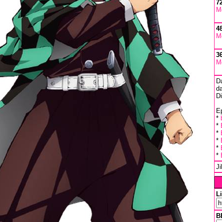
7
M
4
M
3
M
D
da
D
Ep
*
*
*
*
*
*
J
L
B