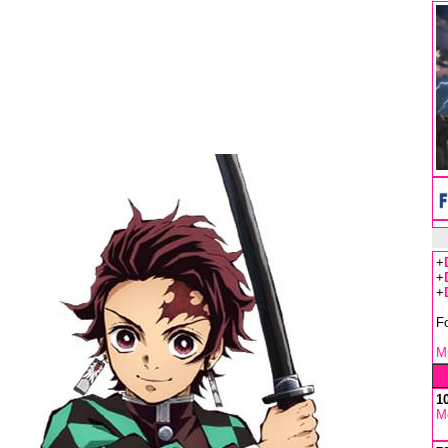
+
+
+
F
Mu
1
M