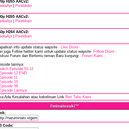
20p H265 AACv2:
ediaApi
|
Pixeldrain
80p H265 AACv2:
ediaApi
|
Pixeldrain
60p H264 AACv2:
ediaApi
|
Pixeldrain
apatkan info update status wapsite
- Like Disini -
n juga Follow twitter kami untuk update status wapsite
- Follow Disini -
iskusi Forum dan Bertemu teman Baru kunjungi
- Forum Kami -
isode lainnya:
batch Episode 01-12
Episode 12 END
Episode 11
Episode 10
Episode 09
Episode Lainnya
ika Ada Kesalahan atau kekeliruan Link
Beri Tahu Kami
©minatosuki™
ink:
B Code: